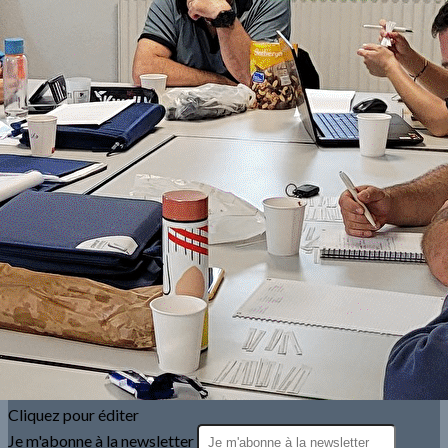
Exporter les lignes sélectionnées
Exporter toutes les colonnes
Exporter uniquement les colonnes affichées
Menu
<
>
Féminisation
Evènements, animations
Projet 2017 - 2024
Evènements / Conférences / Corpo ...
?>
Images de la page d'accueil
Cliquez pour éditer
Texte, bouton et/ou inscription à la newsletter
Cliquez pour éditer
Je m'abonne à la newsletter