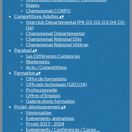
Stages
Championnat CORPO
Compétitions Adultes
▴
▾
Interclub Départemental (PR-D1-D2-D3-D4-D5-
D6)
Championnat Départemental
Championnat Régional Elite
Championnat Régional Vétéran
Parabad
▴
▾
Les Différentes Catégories
Règlements
Actu / Compétitions
Formation
▴
▾
Offre de formations
Officiels techniques (GEO/JA)
Professionnelle
Offres d'Emplois
Galerie photo formation
Projet, développement
▴
▾
Féminisation
Evènements, animations
Projet 2017 - 2024
Evènements / Conférences / Corpo ...