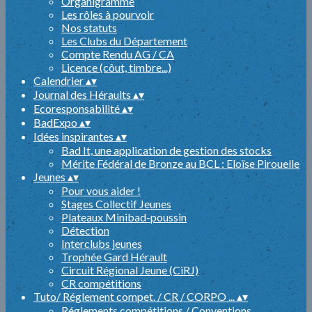
Organigramme
Les rôles à pourvoir
Nos statuts
Les Clubs du Département
Compte Rendu AG / CA
Licence (côut, timbre...)
Calendrier
▴
▾
Journal des Héraults
▴
▾
Ecoresponsabilité
▴
▾
BadExpo
▴
▾
Idées inspirantes
▴
▾
Bad It, une application de gestion des stocks
Mérite Fédéral de Bronze au BCL : Eloïse Pirouelle
Jeunes
▴
▾
Pour vous aider !
Stages Collectif Jeunes
Plateaux Minibad-poussin
Détection
Interclubs jeunes
Trophée Gard Hérault
Circuit Régional Jeune (CiRJ)
CR compétitions
Tuto/ Réglement compet. / CR / CORPO ...
▴
▾
Réglements compétitions / Conventions