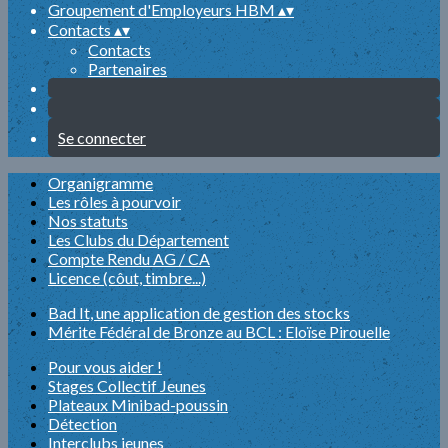
Groupement d'Employeurs HBM
▴
▾
Contacts
▴
▾
Contacts
Partenaires
Se connecter
Organigramme
Les rôles à pourvoir
Nos statuts
Les Clubs du Département
Compte Rendu AG / CA
Licence (côut, timbre...)
Bad It, une application de gestion des stocks
Mérite Fédéral de Bronze au BCL : Eloïse Pirouelle
Pour vous aider !
Stages Collectif Jeunes
Plateaux Minibad-poussin
Détection
Interclubs jeunes