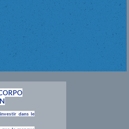
CORPO
N
nvestir dans le