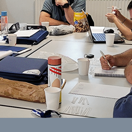
Exporter les lignes sélectionnées
Exporter toutes les colonnes
Exporter uniquement les colonnes affichées
Menu
<
>
Réglements compétitions / Conventions
Stages
Championnat CORPO
?>
Images de la page d'accueil
Cliquez pour éditer