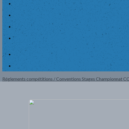
Réglements compétitions / Conventions
Stages
Championnat 