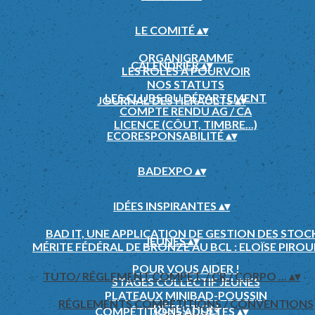
LE COMITÉ
▴
▾
ORGANIGRAMME
CALENDRIER
▴
▾
LES RÔLES À POURVOIR
NOS STATUTS
LES CLUBS DU DÉPARTEMENT
JOURNAL DES HÉRAULTS
▴
▾
COMPTE RENDU AG / CA
LICENCE (CÔUT, TIMBRE...)
ECORESPONSABILITÉ
▴
▾
BADEXPO
▴
▾
IDÉES INSPIRANTES
▴
▾
BAD IT, UNE APPLICATION DE GESTION DES STOC
JEUNES
▴
▾
MÉRITE FÉDÉRAL DE BRONZE AU BCL : ELOÏSE PIROU
POUR VOUS AIDER !
TUTO/ RÉGLEMENT COMPET. / CR / CORPO ...
▴
▾
STAGES COLLECTIF JEUNES
PLATEAUX MINIBAD-POUSSIN
RÉGLEMENTS COMPÉTITIONS / CONVENTIONS
DÉTECTION
COMPÉTITIONS ADULTES
▴
▾