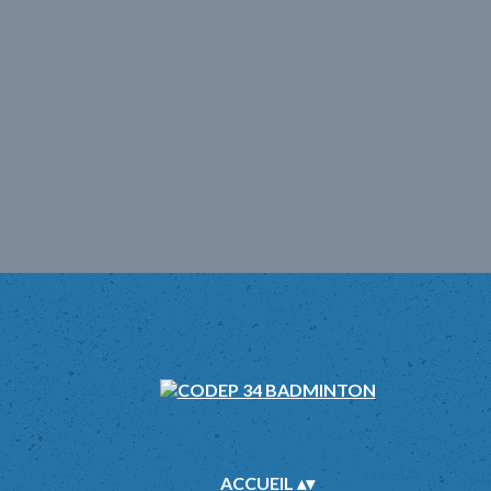
ACCUEIL
▴
▾