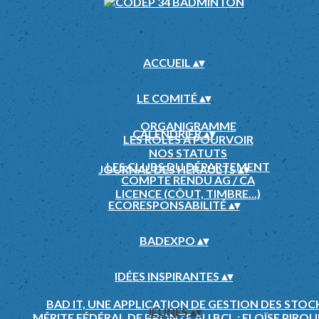
ACCUEIL
▴
▾
LE COMITÉ
▴
▾
ORGANIGRAMME
CALENDRIER
▴
▾
LES RÔLES À POURVOIR
NOS STATUTS
LES CLUBS DU DÉPARTEMENT
JOURNAL DES HÉRAULTS
▴
▾
COMPTE RENDU AG / CA
LICENCE (CÔUT, TIMBRE...)
ECORESPONSABILITÉ
▴
▾
BADEXPO
▴
▾
IDÉES INSPIRANTES
▴
▾
BAD IT, UNE APPLICATION DE GESTION DES STOC
JEUNES
▴
▾
MÉRITE FÉDÉRAL DE BRONZE AU BCL : ELOÏSE PIROU