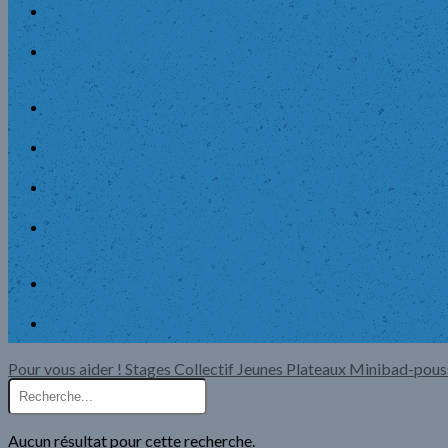
Pour vous aider !
Stages Collectif Jeunes
Plateaux Minibad-pous
Aucun résultat pour cette recherche.