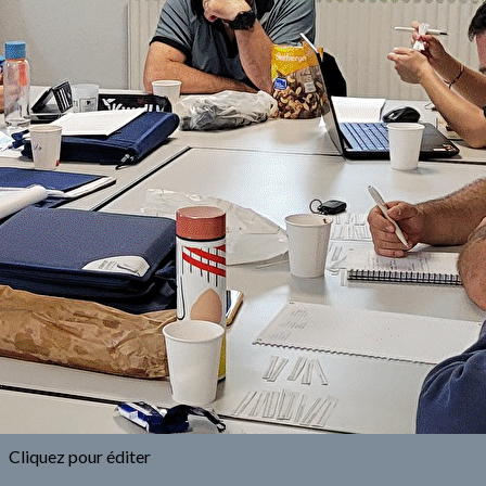
Exporter les lignes sélectionnées
Exporter toutes les colonnes
Exporter uniquement les colonnes affichées
Menu
<
>
Pour vous aider !
Stages Collectif Jeunes
Plateaux Minibad-poussin
Détection
Interclubs jeunes
Trophée Gard Hérault
Circuit Régional Jeune (CiRJ)
CR compétitions
?>
Images de la page d'accueil
Cliquez pour éditer