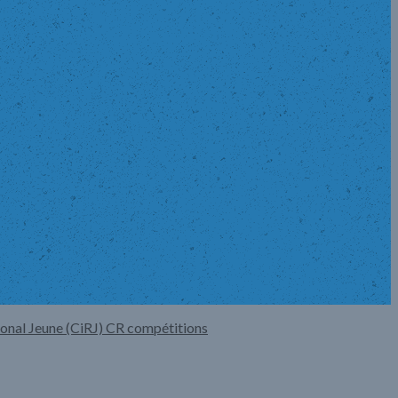
ional Jeune (CiRJ)
CR compétitions