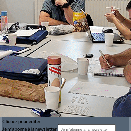
Exporter les lignes sélectionnées
Exporter toutes les colonnes
Exporter uniquement les colonnes affichées
Menu
<
>
Interclub Départemental (PR-D1-D2-D3-D4-D5-D6)
Championnat Départemental
Championnat Régional Elite
Championnat Régional Vétéran
?>
Images de la page d'accueil
Cliquez pour éditer
Texte, bouton et/ou inscription à la newsletter
Cliquez pour éditer
Je m'abonne à la newsletter