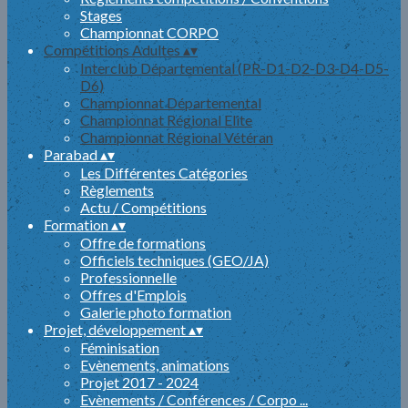
Stages
Championnat CORPO
Compétitions Adultes
▴
▾
Interclub Départemental (PR-D1-D2-D3-D4-D5-
D6)
Championnat Départemental
Championnat Régional Elite
Championnat Régional Vétéran
Parabad
▴
▾
Les Différentes Catégories
Règlements
Actu / Compétitions
Formation
▴
▾
Offre de formations
Officiels techniques (GEO/JA)
Professionnelle
Offres d'Emplois
Galerie photo formation
Projet, développement
▴
▾
Féminisation
Evènements, animations
Projet 2017 - 2024
Evènements / Conférences / Corpo ...