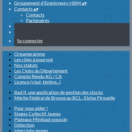
Groupement d'Employeurs HBM
▴
▾
Contacts
▴
▾
Contacts
Partenaires
Se connecter
Organigramme
Les rôles à pourvoir
Nos statuts
Les Clubs du Département
Compte Rendu AG / CA
Licence (côut, timbre...)
Bad It, une application de gestion des stocks
Mérite Fédéral de Bronze au BCL : Eloïse Pirouelle
Pour vous aider !
Stages Collectif Jeunes
Plateaux Minibad-poussin
Détection
Interclubs jeunes