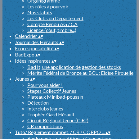
Organigramme
Les rôles à pourvoir
Nos statuts
Les Clubs du Département
Compte Rendu AG / CA
Licence (côut, timbre...)
Calendrier
▴
▾
Journal des Héraults
▴
▾
Ecoresponsabilité
▴
▾
BadExpo
▴
▾
Idées inspirantes
▴
▾
Bad It, une application de gestion des stocks
Mérite Fédéral de Bronze au BCL : Eloïse Pirouelle
Jeunes
▴
▾
Pour vous aider !
Stages Collectif Jeunes
Plateaux Minibad-poussin
Détection
Interclubs jeunes
Trophée Gard Hérault
Circuit Régional Jeune (CiRJ)
CR compétitions
Tuto/ Réglement compet. / CR / CORPO ...
▴
▾
Réglements compétitions / Conventions